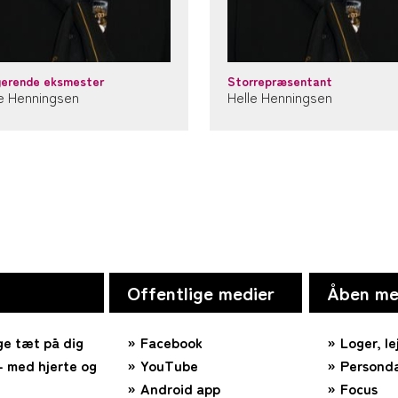
gerende eksmester
Storrepræsentant
le Henningsen
Helle Henningsen
Offentlige medier
Åben me
ge tæt på dig
Facebook
Loger, le
 med hjerte og
YouTube
Personda
Android app
Focus