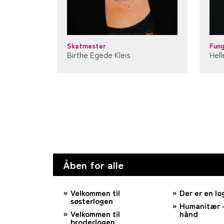
Skatmester
Fun
Birthe Egede Kleis
Hel
Åben for alle
Velkommen til
Der er en lo
søsterlogen
Humanitær –
Velkommen til
hånd
broderlogen