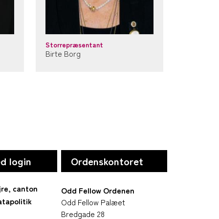
Storrepræsentant
Birte Borg
d login
Ordenskontoret
jre, canton
Odd Fellow Ordenen
tapolitik
Odd Fellow Palæet
Bredgade 28