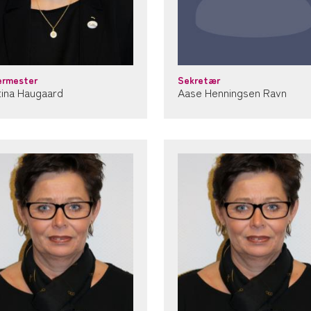
ermester
Sekretær
tina Haugaard
Aase Henningsen Ravn