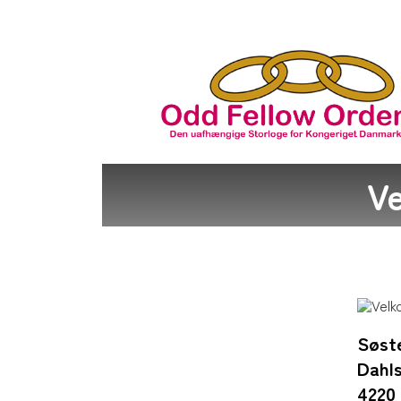
Ve
Søste
Dahls
4220