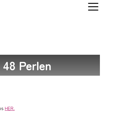
 48 Perlen
ps
HER.