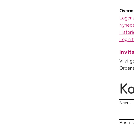
Overme
Logen
Nyhed
Histori
Login 
Invit
Vi vil 
Ordene
Ko
Navn:
Postnr.