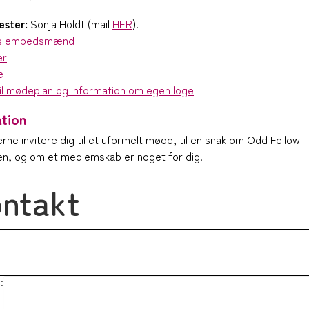
ster:
Sonja Holdt (mail
HER
).
s embedsmænd
er
e
til mødeplan og information om egen loge
ation
gerne invitere dig til et uformelt møde, til en snak om Odd Fellow
n, og om et medlemskab er noget for dig.
ntakt
: