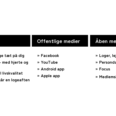
Offentlige medier
Åben me
ge tæt på dig
Facebook
Loger, le
 med hjerte og
YouTube
Personda
Android app
Focus
l livskvalitet
Apple app
Medlems
år en logeaften