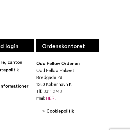
d login
Ordenskontoret
jre, canton
Odd Fellow Ordenen
tapolitik
Odd Fellow Palæet
Bredgade 28
1260 København K
informationer
Tlf. 3311 2748
Mail:
HER
.
Cookiepolitik